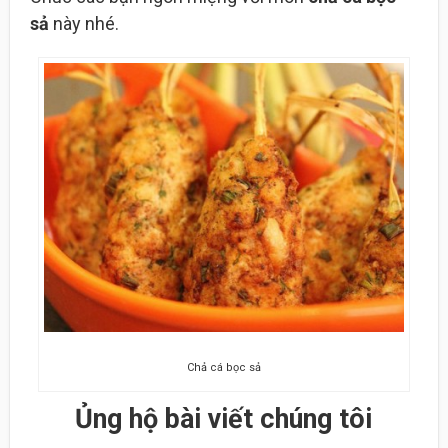
sả
này nhé.
Chả cá bọc sả
Ủng hộ bài viết chúng tôi