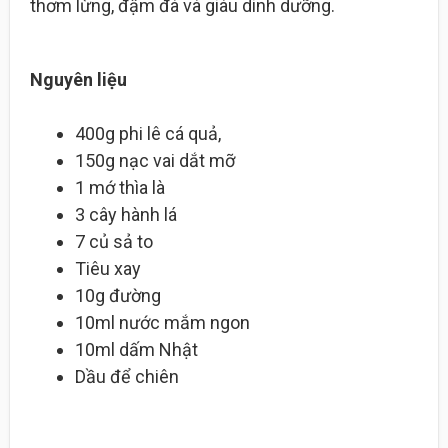
thơm lừng, đậm đà và giàu dinh dưỡng.
Nguyên liệu
400g phi lê cá quả,
150g nạc vai dắt mỡ
1 mớ thìa là
3 cây hành lá
7 củ sả to
Tiêu xay
10g đường
10ml nước mắm ngon
10ml dấm Nhật
Dầu để chiên