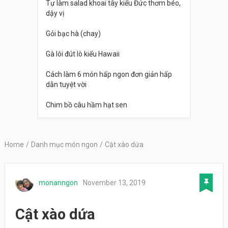
Tự làm salad khoai tây kiểu Đức thơm béo,
dậy vị
Gỏi bạc hà (chay)
Gà lôi đút lò kiểu Hawaii
Cách làm 6 món hấp ngon đơn giản hấp
dẫn tuyệt vời
Chim bồ câu hầm hạt sen
Home
/
Danh mục món ngon
/
Cật xào dứa
monanngon
November 13, 2019
Cật xào dứa