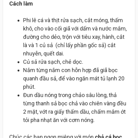
Cách làm
Phi lê cá và thịt rửa sạch, cắt móng, thấm
khô, cho vào cối giã với dấm và nước mắm,
đường cho dẻo, trộn với tiêu xay, hành, cắt
là và 1 củ sả (chỉ lấy phần gốc sả) cắt
nhuyễn, quết dai.
Củ sả rửa sạch, chẻ dọc.
Nắm từng nắm con hỗn hợp đã giã bọc
quanh đầu sả, để vào ngăn mát tủ lạnh 20
phút.
Đun dầu nóng trong chảo sâu lòng, thả
từng thanh sả bọc chả vào chiên vàng đều
2 mặt, vớt ra giấy thấm dầu, chấm mắm ớt
tỏi pha nhạt ăn với cơm nóng.
Chúc các bạn ngon miệng với món
chả cá bọc