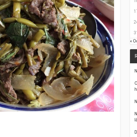
1
1
2
3
« O
R
N
C
h
N
N
l
D