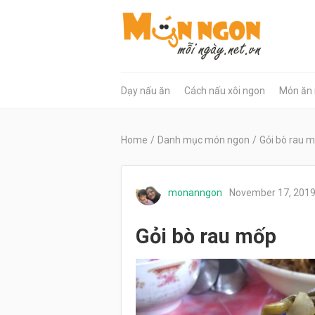
Dạy nấu ăn
Cách nấu xôi ngon
Món ăn
Home
/
Danh mục món ngon
/
Gỏi bò rau 
monanngon
November 17, 201
Gỏi bò rau mốp