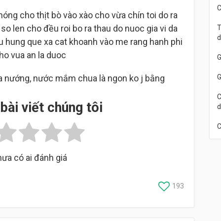
C
ng cho thịt bò vào xào cho vừa chín toi do ra
so len cho đều roi bo ra thau do nuoc gia vi da
T
d
rau hung que xa cat khoanh vào me rang hanh phi
cho vua an la duoc
G
 đa nướng, nước mắm chua là ngon ko j bằng
G
C
bài viết chúng tôi
d
C
ưa có ai đánh giá
193