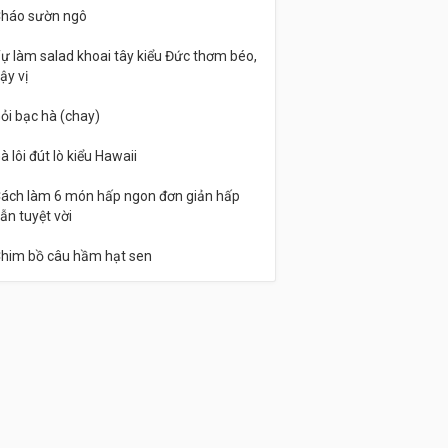
háo sườn ngô
ự làm salad khoai tây kiểu Đức thơm béo,
ậy vị
ỏi bạc hà (chay)
à lôi đút lò kiểu Hawaii
ách làm 6 món hấp ngon đơn giản hấp
ẫn tuyệt vời
him bồ câu hầm hạt sen