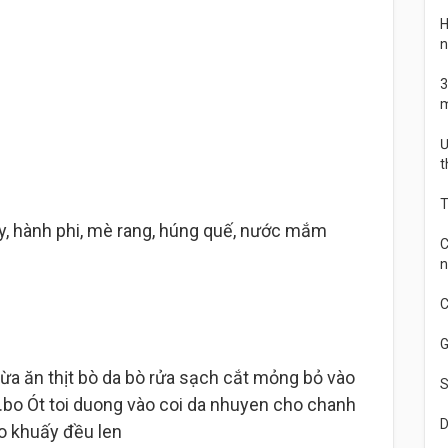
H
n
3
m
Ư
t
T
cây, hành phi, mè rang, húng quế, nước mắm
C
n
C
G
a ăn thịt bò da bò rửa sạch cắt mỏng bỏ vào
S
.bo Ót toi duong vào coi da nhuyen cho chanh
D
o khuấy đều len