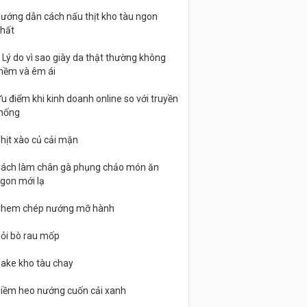
ướng dẫn cách nấu thịt kho tàu ngon
hất
 Lý do vì sao giày da thật thường không
ềm và êm ái
u điểm khi kinh doanh online so với truyền
hống
hịt xào củ cải mặn
ách làm chân gà phụng chảo món ăn
gon mới lạ
hem chép nướng mỡ hành
ỏi bò rau mốp
ake kho tàu chay
iềm heo nướng cuốn cải xanh