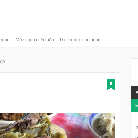
 ngon
Món ngon cuối tuần
Danh mục món ngon
mốp
9
A