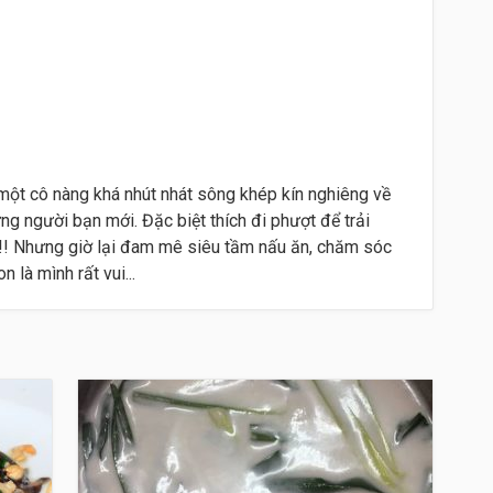
một cô nàng khá nhút nhát sông khép kín nghiêng về
ững người bạn mới. Đặc biệt thích đi phượt để trải
 !!! Nhưng giờ lại đam mê siêu tầm nấu ăn, chăm sóc
 là mình rất vui...