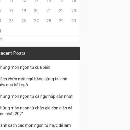
0
11
12
13
14
15
16
7
18
19
20
21
22
23
4
25
26
27
28
29
30
1
ct
ecent Posts
hững món ngon từ cua biển
ách chữa mất ngủ bằng gừng tại nhà
iệu quả bất ngờ
hững món ngon từ cá ngừ hấp dẫn nhất
hững món ngon từ chân giò đơn giản dễ
àm nhất 2021
anh sách các món ngon từ mực dễ làm