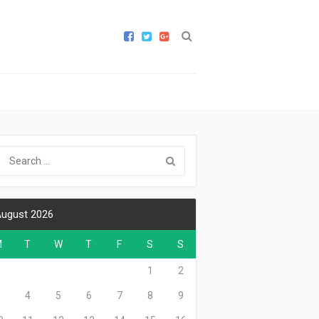
ugust 2026
M
T
W
T
F
S
S
1
2
3
4
5
6
7
8
9