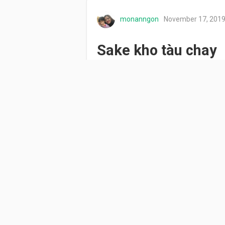
monanngon
November 17, 201
Sake kho tàu chay
Sake vị bùi hoà quyện cùng nước 
thông thường các bạn hay dùng s
theo cách của mình nào . Nhanh t
Nguyên Liệu
1 muỗng canh
đường phè
1/2 muỗng canh
muối
1 muỗng canh
hạt nêm n