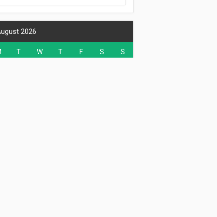
ugust 2026
M
T
W
T
F
S
S
1
2
3
4
5
6
7
8
9
0
11
12
13
14
15
16
7
18
19
20
21
22
23
4
25
26
27
28
29
30
1
ct
ecent Posts
hững món ngon từ cua biển