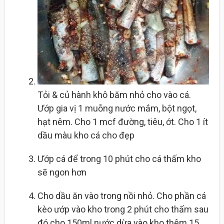
Tỏi & củ hành khô băm nhỏ cho vào cá.
Ướp gia vị 1 muỗng nước mắm, bột ngọt,
hạt nêm. Cho 1 mcf đường, tiêu, ớt. Cho 1 ít
dầu màu kho cá cho đẹp
Ướp cá để trong 10 phút cho cá thấm kho
sẽ ngon hơn
Cho dầu ăn vào trong nồi nhỏ. Cho phần cá
kèo ướp vào kho trong 2 phút cho thấm sau
đó cho 150ml nước dừa vào kho thêm 15