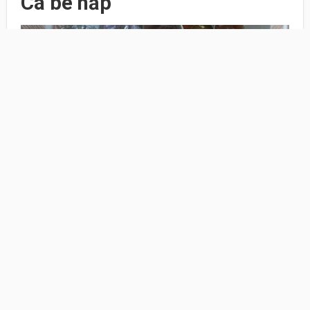
Cá bè hấp
Được mẹ gửi từ Nha Trang vào con cá bè tươi
ngon, mình không bỏ lỡ dịp thay đổi món hàng