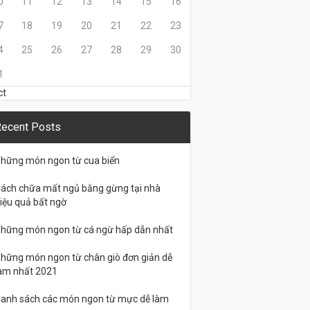
0
11
12
13
14
15
16
7
18
19
20
21
22
23
4
25
26
27
28
29
30
1
ct
ecent Posts
hững món ngon từ cua biển
ách chữa mất ngủ bằng gừng tại nhà
iệu quả bất ngờ
hững món ngon từ cá ngừ hấp dẫn nhất
hững món ngon từ chân giò đơn giản dễ
àm nhất 2021
anh sách các món ngon từ mực dễ làm