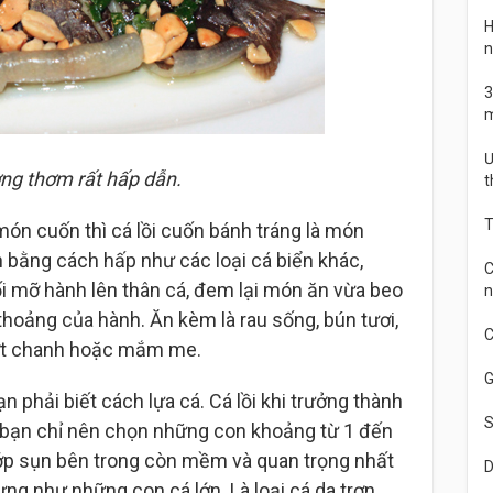
H
n
3
m
Ư
ơng thơm rất hấp dẫn.
t
T
món cuốn thì cá lồi cuốn bánh tráng là món
 bằng cách hấp như các loại cá biển khác,
C
i mỡ hành lên thân cá, đem lại món ăn vừa beo
n
hoảng của hành. Ăn kèm là rau sống, bún tươi,
C
ớt chanh hoặc mắm me.
G
 phải biết cách lựa cá. Cá lồi khi trưởng thành
S
, bạn chỉ nên chọn những con khoảng từ 1 đến
 lớp sụn bên trong còn mềm và quan trọng nhất
D
ưng như những con cá lớn. Là loại cá da trơn,