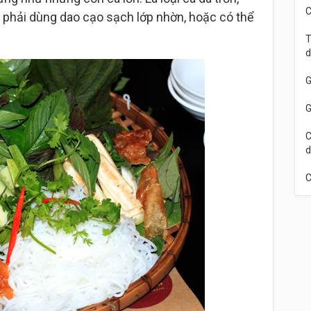
C
là phải dùng dao cạo sạch lớp nhờn, hoặc có thể
T
d
G
G
C
d
C