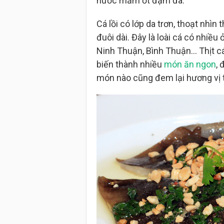
nước mắm ớt đậm đà.
Cá lồi có lớp da trơn, thoạt nhì
đuôi dài. Đây là loài cá có nhiề
Ninh Thuận, Bình Thuận… Thịt c
biến thành nhiều
món ăn ngon
, 
món nào cũng đem lại hương vị 