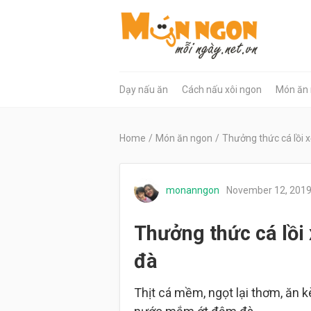
Dạy nấu ăn
Cách nấu xôi ngon
Món ăn
Home
/
Món ăn ngon
/
Thưởng thức cá lồi 
monanngon
November 12, 201
Thưởng thức cá lồi
đà
Thịt cá mềm, ngọt lại thơm, ăn 