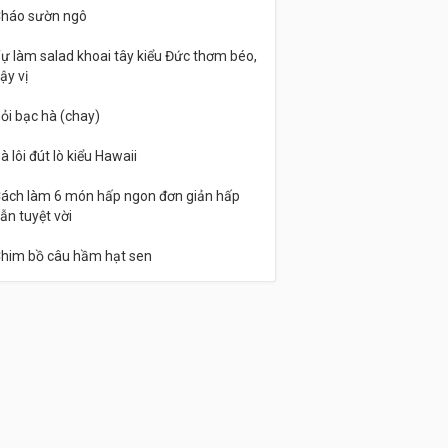
háo sườn ngô
ự làm salad khoai tây kiểu Đức thơm béo,
ậy vị
ỏi bạc hà (chay)
à lôi đút lò kiểu Hawaii
ách làm 6 món hấp ngon đơn giản hấp
ẫn tuyệt vời
him bồ câu hầm hạt sen