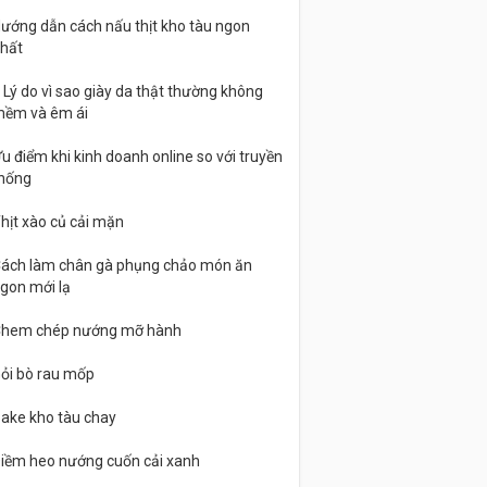
ướng dẫn cách nấu thịt kho tàu ngon
hất
 Lý do vì sao giày da thật thường không
ềm và êm ái
u điểm khi kinh doanh online so với truyền
hống
hịt xào củ cải mặn
ách làm chân gà phụng chảo món ăn
gon mới lạ
hem chép nướng mỡ hành
ỏi bò rau mốp
ake kho tàu chay
iềm heo nướng cuốn cải xanh