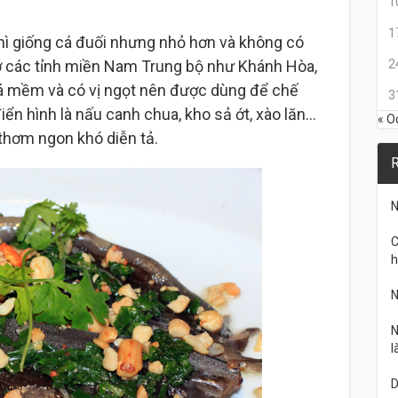
1
1
n thì giống cá đuối nhưng nhỏ hơn và không có
u ở các tỉnh miền Nam Trung bộ như Khánh Hòa,
2
á mềm và có vị ngọt nên được dùng để chế
3
điển hình là nấu canh chua, kho sả ớt, xào lăn…
« O
thơm ngon khó diễn tả.
R
N
C
h
N
N
l
D