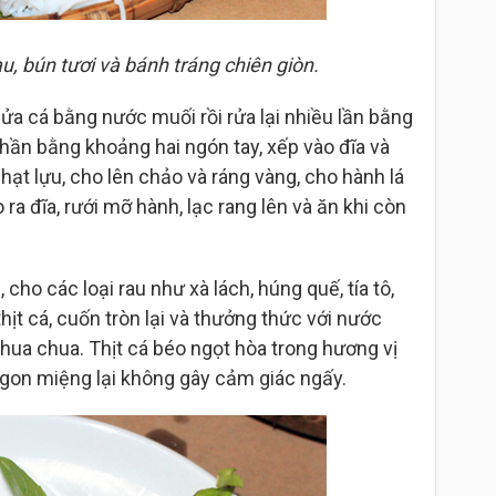
au, bún tươi và bánh tráng chiên giòn.
ửa cá bằng nước muối rồi rửa lại nhiều lần bằng
hần bằng khoảng hai ngón tay, xếp vào đĩa và
ạt lựu, cho lên chảo và ráng vàng, cho hành lá
ra đĩa, rưới mỡ hành, lạc rang lên và ăn khi còn
ho các loại rau như xà lách, húng quế, tía tô,
thịt cá, cuốn tròn lại và thưởng thức với nước
a chua. Thịt cá béo ngọt hòa trong hương vị
ngon miệng lại không gây cảm giác ngấy.