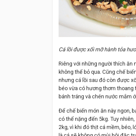
Cá lồi được xối mỡ hành tỏa hư
Riêng với những người thích ăn 
không thể bỏ qua. Cũng chế biến
nhưng cá lồi sau đó còn được xố
béo vừa có hương thơm thoang t
bánh tráng và chén nước mắm 
Để chế biến món ăn này ngon, bạn
có thể nặng đến 5kg. Tuy nhiên
2kg, vì khi đó thịt cá mềm, béo,
là cá sẽ không có mùi hôi đặc tr