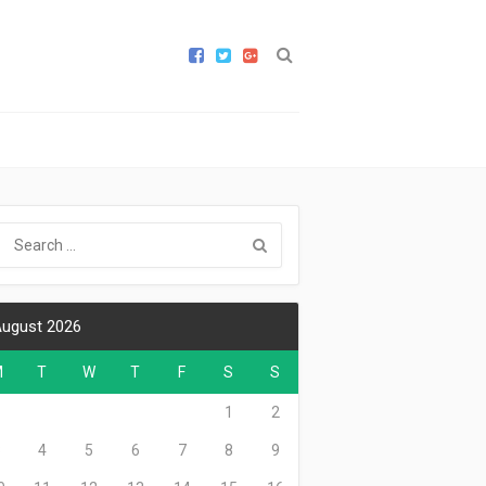
ugust 2026
M
T
W
T
F
S
S
1
2
3
4
5
6
7
8
9