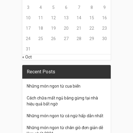
3
4
5
6
7
8
9
10
11
12
13
14
15
16
17
18
19
20
21
22
23
24
25
26
27
28
29
30
31
« Oct
Recent Posts
Những món ngon từ cua biển
Cách chữa mất ngủ bằng gừng tại nhà
hiệu quả bất ngờ
Những món ngon từ cá ngừ hấp dẫn nhất
Những món ngon từ chân giò đơn giản dễ