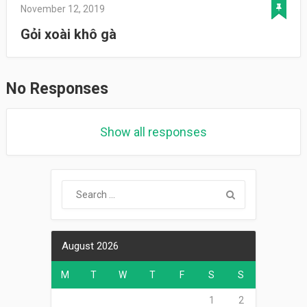
November 12, 2019
Gỏi xoài khô gà
No Responses
Show all responses
August 2026
M
T
W
T
F
S
S
1
2