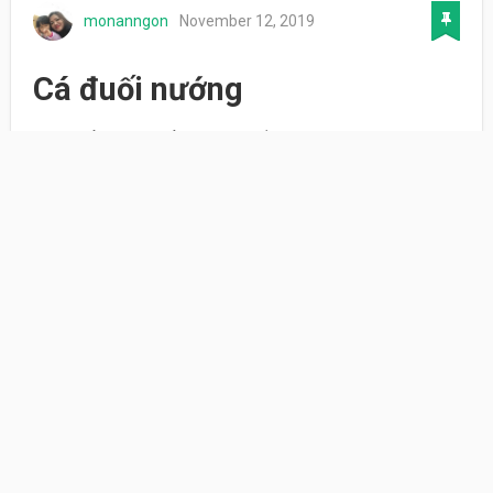
monanngon
November 12, 2019
Cá đuối nướng
Cá đuối nướng ếu nướng bằng lò than sẽ ngon và
thơm hơn rất nhiều. Cuối tuần này thử luôn nhé!
Nguyên liệu
1 con cá đuối (khoảng 600g)
Hành phi
Ớt xanh, đỏ
1 lọ sa tế, hạt nêm, đường, nước mắm, ớt
bột
Xà lách.