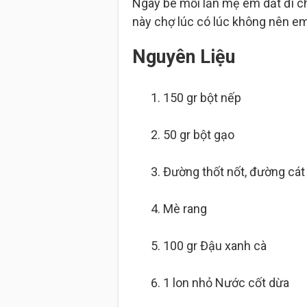
Ngày bé mỗi lần mẹ em dắt đi c
này chợ lúc có lúc không nên em
Nguyên Liệu
150 gr
bột nếp
50 gr
bột gạo
Đường thốt nốt, đường cát
Mè rang
100 gr
Đậu xanh cà
1 lon
nhỏ Nước cốt dừa