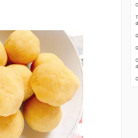
C
T
d
G
G
C
d
C