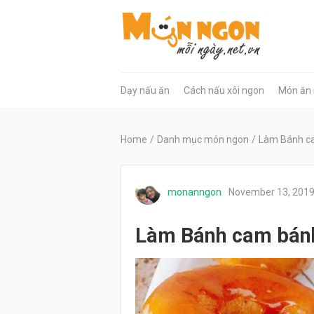
Dạy nấu ăn
Cách nấu xôi ngon
Món ăn
Home
/
Danh mục món ngon
/
Làm Bánh c
monanngon
November 13, 201
Làm Bánh cam bán