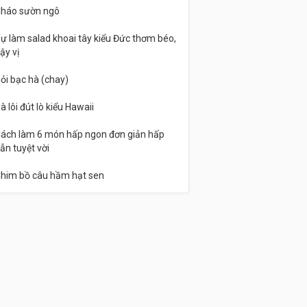
háo sườn ngô
ự làm salad khoai tây kiểu Đức thơm béo,
ậy vị
ỏi bạc hà (chay)
à lôi đút lò kiểu Hawaii
ách làm 6 món hấp ngon đơn giản hấp
ẫn tuyệt vời
him bồ câu hầm hạt sen