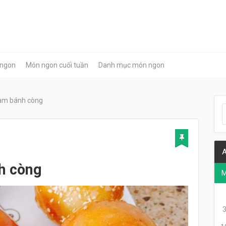
 ngon
Món ngon cuối tuần
Danh mục món ngon
am bánh còng
9
A
h còng