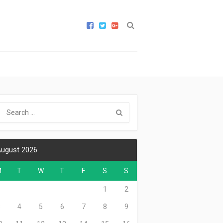
ugust 2026
M
T
W
T
F
S
S
1
2
3
4
5
6
7
8
9