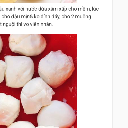
ậu xanh với nước dừa xâm xấp cho mềm, lúc
ục cho đậu mịn& ko dính đáy, cho 2 muỗng
 nguội thì vo viên nhân.