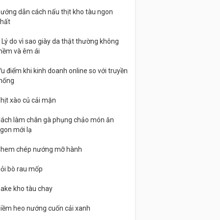
ướng dẫn cách nấu thịt kho tàu ngon
hất
 Lý do vì sao giày da thật thường không
ềm và êm ái
u điểm khi kinh doanh online so với truyền
hống
hịt xào củ cải mặn
ách làm chân gà phụng chảo món ăn
gon mới lạ
hem chép nướng mỡ hành
ỏi bò rau mốp
ake kho tàu chay
iềm heo nướng cuốn cải xanh