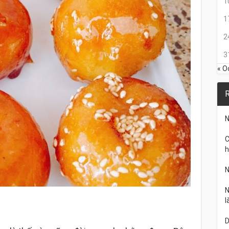
1
1
2
3
« O
R
N
C
h
N
N
l
D