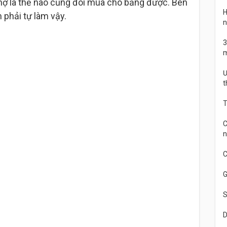
hợ là thế nào cũng đòi mua cho bằng được. Bên
H
 phải tự làm vậy.
n
3
m
Ư
t
T
C
n
C
G
S
D