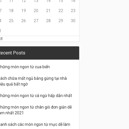
0
11
12
13
14
15
16
7
18
19
20
21
22
23
4
25
26
27
28
29
30
1
ct
ecent Posts
hững món ngon từ cua biển
ách chữa mất ngủ bằng gừng tại nhà
iệu quả bất ngờ
hững món ngon từ cá ngừ hấp dẫn nhất
hững món ngon từ chân giò đơn giản dễ
àm nhất 2021
anh sách các món ngon từ mực dễ làm