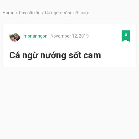
Home
/
Dạy nấu ăn
/
Cá ngừ nướng sốt cam
monanngon
November 12, 2019
Cá ngừ nướng sốt cam
Cá ngừ nướng thơm ngon kèm với sốt cam ăn
kèm với salad trái cây nhiệt đới là một sự kết hợp
tuyệt vời.
Nguyên liệu
1kg cá ngừ tươi
30g bột ngũ vị hương