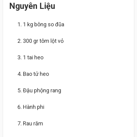
Nguyên Liệu
1 kg
bông so đũa
300 gr
tôm lột vỏ
1 tai
heo
Bao tử heo
Đậu phộng rang
Hành phi
Rau răm