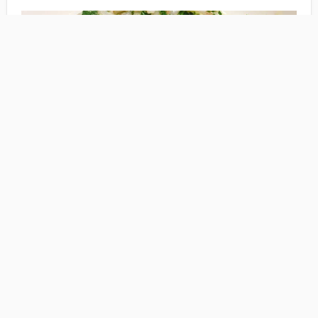
Món này thích hợp với các bạn lần đầu làm quen
với tôm sống. Bởi nó cay nồng, các nguyên liệu
thơm phứt lấn át cảm giác còn tươi của tôm.