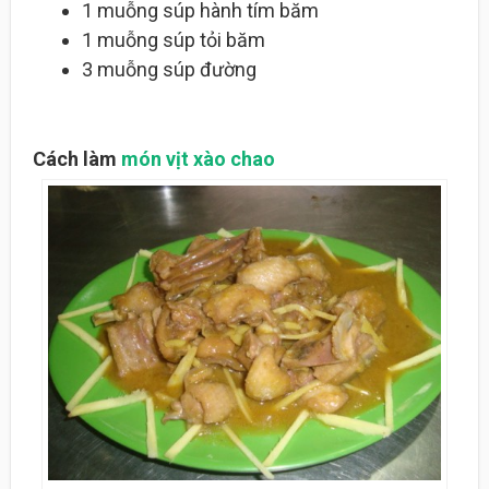
1 muỗng súp hành tím băm
1 muỗng súp tỏi băm
3 muỗng súp đường
Cách làm
món vịt xào chao