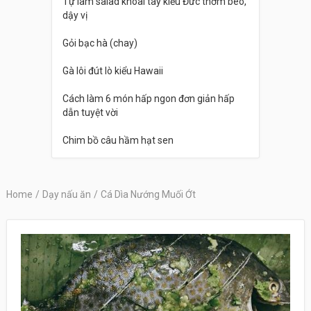
Tự làm salad khoai tây kiểu Đức thơm béo,
dậy vị
Gỏi bạc hà (chay)
Gà lôi đút lò kiểu Hawaii
Cách làm 6 món hấp ngon đơn giản hấp
dẫn tuyệt vời
Chim bồ câu hầm hạt sen
Home
/
Dạy nấu ăn
/
Cá Dìa Nướng Muối Ớt