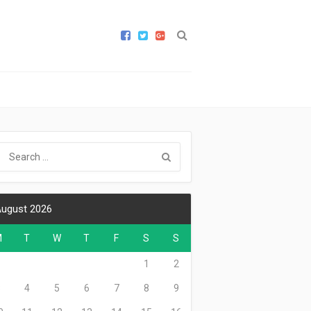
ugust 2026
M
T
W
T
F
S
S
1
2
3
4
5
6
7
8
9