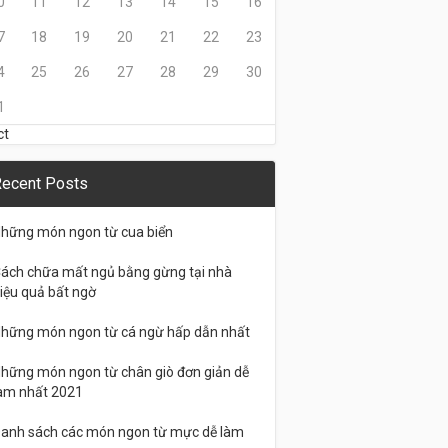
0
11
12
13
14
15
16
7
18
19
20
21
22
23
4
25
26
27
28
29
30
1
ct
ecent Posts
hững món ngon từ cua biển
ách chữa mất ngủ bằng gừng tại nhà
iệu quả bất ngờ
hững món ngon từ cá ngừ hấp dẫn nhất
hững món ngon từ chân giò đơn giản dễ
àm nhất 2021
anh sách các món ngon từ mực dễ làm