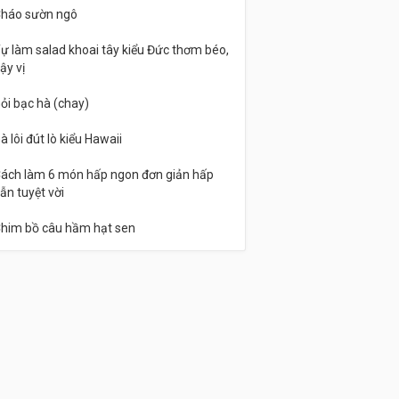
háo sườn ngô
ự làm salad khoai tây kiểu Đức thơm béo,
ậy vị
ỏi bạc hà (chay)
à lôi đút lò kiểu Hawaii
ách làm 6 món hấp ngon đơn giản hấp
ẫn tuyệt vời
him bồ câu hầm hạt sen