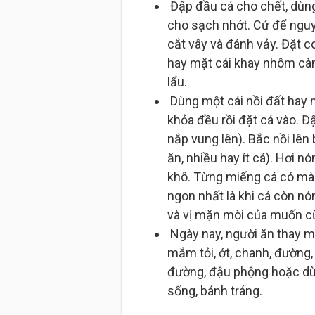
Đập đầu cá cho chết, dùng
cho sạch nhớt. Cứ để nguy
cắt vây và đánh vảy. Đặt c
hay mặt cái khay nhôm càn
lẩu.
Dùng một cái nồi đất hay m
khỏa đều rồi đặt cá vào. Đậ
nắp vung lên). Bắc nồi lên
ăn, nhiều hay ít cá). Hơi n
khô. Từng miếng cá có màu
ngon nhất là khi cá còn nón
và vị mặn mòi của muốn c
Ngày nay, người ăn thay m
mắm tỏi, ớt, chanh, đường
đường, đậu phộng hoặc d
sống, bánh tráng.