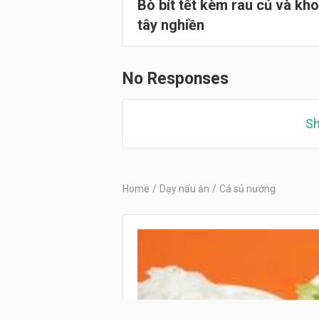
Bò bít tết kèm rau củ và kho
tây nghiền
No Responses
Sh
Home
/
Dạy nấu ăn
/
Cá sủ nướng