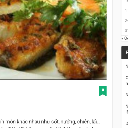
1
1
2
3
« O
R
N
C
h
9
N
N
l
ín món khác nhau như sốt, nướng, chiên, lẩu,
D