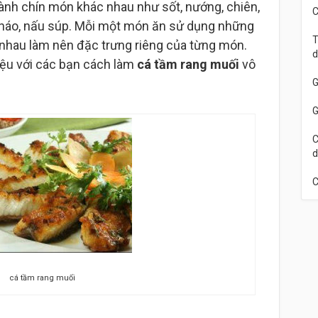
ành chín món khác nhau như sốt, nướng, chiên,
C
u cháo, nấu súp. Mỗi một món ăn sử dụng những
T
 nhau làm nên đặc trưng riêng của từng món.
d
hiệu với các bạn cách làm
cá tầm rang muối
vô
G
G
C
d
C
cá tầm rang muối