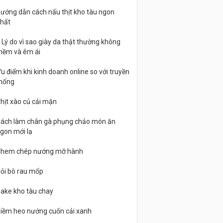
ướng dẫn cách nấu thịt kho tàu ngon
hất
 Lý do vì sao giày da thật thường không
ềm và êm ái
u điểm khi kinh doanh online so với truyền
hống
hịt xào củ cải mặn
ách làm chân gà phụng chảo món ăn
gon mới lạ
hem chép nướng mỡ hành
ỏi bò rau mốp
ake kho tàu chay
iềm heo nướng cuốn cải xanh