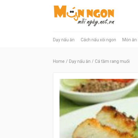
Dạy nấu ăn
Cách nấu xôi ngon
Món ăn
Home
/
Dạy nấu ăn
/
Cá tầm rang muối