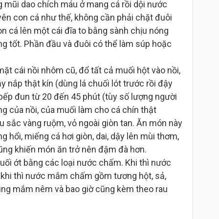
 mũi dao chích máu ở mang cá rồi dội nước
ên con cá như thế, không cần phải chặt đuôi
on cá lên một cái đĩa to bằng sành chịu nóng
g tốt. Phần đầu và đuôi có thể làm súp hoặc
ặt cái nồi nhôm cũ, đổ tất cả muối hột vào nồi,
y nắp thật kín (dùng lá chuối lót trước rồi đậy
 bếp đun từ 20 đến 45 phút (tùy số lượng người
óng của nồi, của muối làm cho cá chín thật
 sắc vàng ruộm, vỏ ngoài giòn tan. Ăn món này
g hổi, miếng cá hơi giòn, dai, dậy lên mùi thơm,
ũng khiến món ăn trở nên đậm đà hơn.
uối ớt bằng các loại nước chấm. Khi thì nước
, khi thì nước mắm chấm gồm tương hột, sả,
ùng mắm nêm và bao giờ cũng kèm theo rau