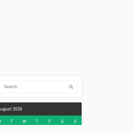
ugust 2026
M
T
W
T
F
S
S
1
2