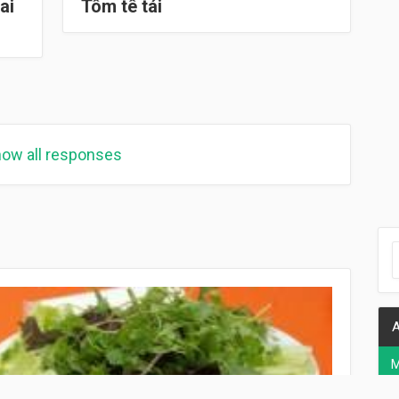
ai
Tôm tê tái
ow all responses
A