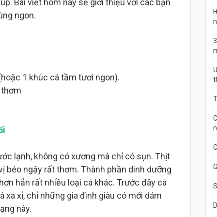
úp. Bài viết hôm nay sẽ giới thiệu với các bạn
H
ùng ngon.
n
3
m
Ư
hoặc 1 khúc cá tầm tươi ngon).
t
u thơm
T
C
n
ối
C
ớc lạnh, không có xương mà chỉ có sụn. Thịt
G
có vị béo ngậy rất thơm. Thành phần dinh dưỡng
hơn hẳn rất nhiều loại cá khác. Trước đây cá
S
 xa xỉ, chỉ những gia đình giàu có mới dám
D
ạng này.