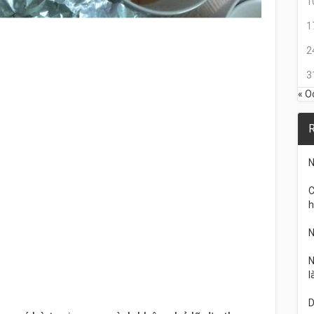
1
1
2
3
« O
R
N
C
h
N
N
l
D