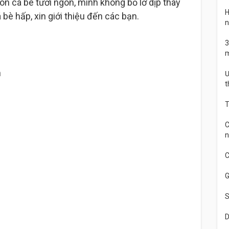
n cá bè tươi ngon, mình không bỏ lỡ dịp thay
H
è hấp, xin giới thiệu đến các bạn.
n
3
m
n
Ư
t
T
C
n
C
G
S
D