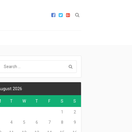
ugust 2026
M
T
W
T
F
S
S
1
2
3
4
5
6
7
8
9