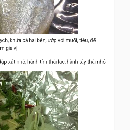
ạch, khứa cá hai bên, ướp với muối, tiêu, để
m gia vị
ập xắt nhỏ, hành tím thái lác, hành tây thái nhỏ