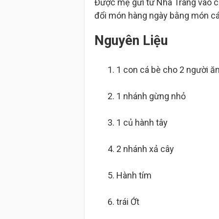
Được mẹ gửi từ Nha Trang vào co
đổi món hàng ngày bằng món cá b
Nguyên Liệu
1 con
cá bè cho 2 người ă
1 nhánh
gừng nhỏ
1 củ
hành tây
2 nhánh
xả cây
Hành tím
trái
Ớt