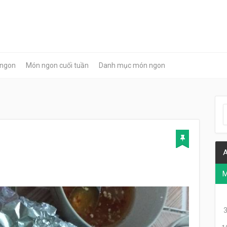
 ngon
Món ngon cuối tuần
Danh mục món ngon
9
A