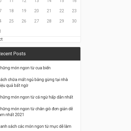
0
11
12
13
14
15
16
7
18
19
20
21
22
23
4
25
26
27
28
29
30
1
ct
ecent Posts
hững món ngon từ cua biển
ách chữa mất ngủ bằng gừng tại nhà
iệu quả bất ngờ
hững món ngon từ cá ngừ hấp dẫn nhất
hững món ngon từ chân giò đơn giản dễ
àm nhất 2021
anh sách các món ngon từ mực dễ làm