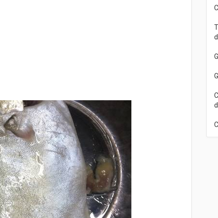
C
T
d
G
G
C
d
C