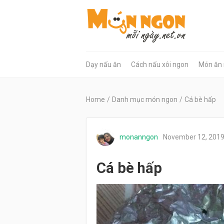
Dạy nấu ăn
Cách nấu xôi ngon
Món ăn
Home
/
Danh mục món ngon
/
Cá bè hấp
monanngon
November 12, 201
Cá bè hấp