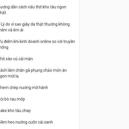
ướng dẫn cách nấu thịt kho tàu ngon
hất
 Lý do vì sao giày da thật thường không
ềm và êm ái
u điểm khi kinh doanh online so với truyền
hống
hịt xào củ cải mặn
ách làm chân gà phụng chảo món ăn
gon mới lạ
hem chép nướng mỡ hành
ỏi bò rau mốp
ake kho tàu chay
iềm heo nướng cuốn cải xanh