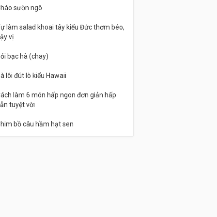
háo sườn ngô
ự làm salad khoai tây kiểu Đức thơm béo,
ậy vị
ỏi bạc hà (chay)
à lôi đút lò kiểu Hawaii
ách làm 6 món hấp ngon đơn giản hấp
ẫn tuyệt vời
him bồ câu hầm hạt sen