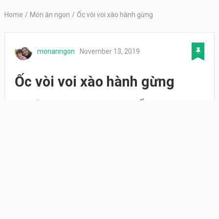
Home
/
Món ăn ngon
/
Ốc vòi voi xào hành gừng
monanngon
November 13, 2019
Ốc vòi voi xào hành gừng
Món ốc voi voi xào hành gừng – Ốc được xào
chung với hành gừng, thích hợp khi “lai rai” trong
những ngày mưa lạnh.
Nguyên liệu
200g thịt lưng ốc vòi voi
20g củ hành tím